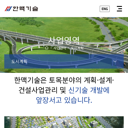
사업영역
사업영역
도시계획
도시계획
한맥기술은 토목분야의 계획·설계·
건설사업관리 및
신기술 개발
에
앞장서고 있습니다.