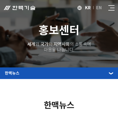
KR
EN
홍보센터
세계
국가
지역사회
와
와
의 소통속에
마음을 나눕니다.
한맥뉴스
한맥뉴스