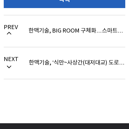
PREV
한맥기술, BIG ROOM 구체화…스마트건
설기술개발사업 구현
NEXT
한맥기술, ‘식만~사상간(대저대교) 도로건
설공사 사후환경영향조사’ 수주 유력